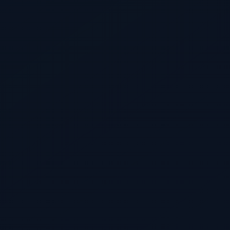
开云体育app下载-包含费德勒新星大比分
获胜表现突出，塞尔维亚队前途光明！比
赛高潮迭起的词条
2007年美网，费德勒在法拉盛继续神勇表现男单决赛，费德勒直
落三盘以764762和64战胜塞尔维亚天才少年德约科维奇，实现美
网四连冠伟业值得注意的是在比赛中，费德勒先后挽回7个盘点
费德勒职业生涯第三次在同一年三获大满贯男单冠军而这也是瑞
士天王职业生涯第12个大满贯单打冠军13。 将比分带到了55平
第11局，费德勒在3015领先时，正手打出大角度斜线，德约科维
奇双脚离地飞身救球，结果摔倒在地，手臂和大腿率先着地，小
德坚持完这局之后申请了包扎，手肘外侧和大腿...
体育app-费德勒迎来五赛季出色发挥，中