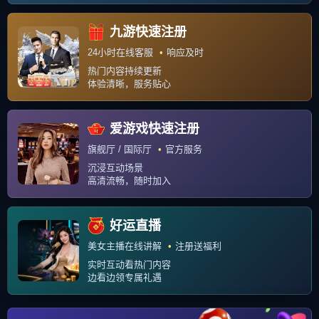
常见运动损伤防护与康复
钻石联赛
关于我们
其他
加载中...
首页
>
足球赛事
>
五大联赛
足球赛事
中超
五大联赛
欧冠
联系信息
全国咨询热线：400-888-8888