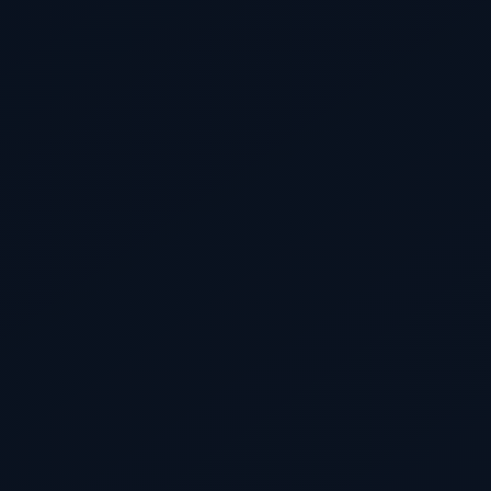
围绕NBA季后赛火线驰援；引发热议；控
场能力成焦点的简单介绍
【赛事介绍】 PSL王者荣耀主播联赛是熊猫直播举
办的王者荣耀最高规格竞技赛事，赛事由熊猫直播主办，
imbaTV协办，第一届PSL王者荣耀主播联赛将于8月10日正式开
赛，每周四、五，33支熊猫直播的主播战队将会展开激烈的斗
争。最终的冠军将获得10W的奖金，亚军6W，季军4W。在此感
谢NGA、MAX+、兔玩、全球电竞网、多玩、太平洋、178和
18183对本次比赛的大力支持。 【直播地址】
https://www.panda.tv/1249036 ...
开云官网- 新奥尔良鹈鹕
店名：曼听小寨（山东路店） 地址：山东路137号
（山东路联通营业厅旁） 电话：66832888 人均：80