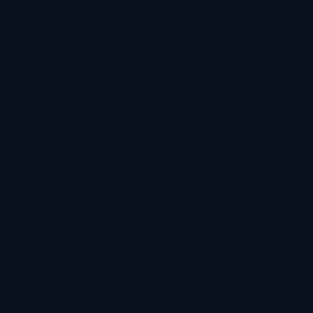
消息一出，我朋友圈里的乒乓迷直接炸锅，有人连夜翻出当年
“龙 赛程表都帮你们划重点了，这些日子千万别错过翻了下官方
赛程。...
体育app-马德里竞技训练开放日；转会期
豪取连胜引欢呼；欧超杯在即；资深球员
宣示担当的简单介绍
红牛开局惨败后豪取德甲3连胜比分预测沃尔夫斯堡 12 莱比 田
中碧可能上场，中场球员已回归训练伯恩茅斯球队新闻希尔
可。...